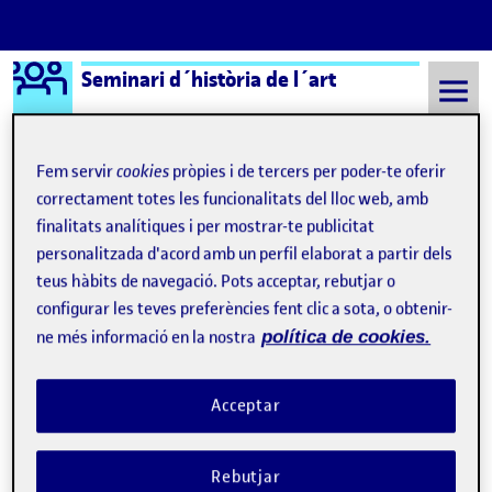
Logo Ágora
Seminari d´història de l´art
Saltar al contingut
Fem servir
cookies
pròpies i de tercers per poder-te oferir
correctament totes les funcionalitats del lloc web, amb
Semestre 20211 - Aula 1
8 Setembre, 2021
finalitats analítiques i per mostrar-te publicitat
personalitzada d'acord amb un perfil elaborat a partir dels
8 Setembre, 2021
teus hàbits de navegació. Pots acceptar, rebutjar o
configurar les teves preferències fent clic a sota, o obtenir-
ne més informació en la nostra
política de cookies.
Acceptar
Rebutjar