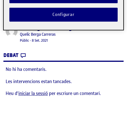
Configurar
Benvinguts i benvingudes!
Publicat per
Publicat per
Quelic Berga Carreras
Visibilitat:
Data de publicació
8 setembre, 2021 11:10 pm
Públic
-
8 Set. 2021
CONTRIBUTION
0
EL BENVINGUTS I BENVINGUDES!
DEBAT
No hi ha comentaris.
Les intervencions estan tancades.
Heu d'
iniciar la sessió
per escriure un comentari.